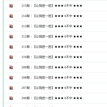
215期：【让我想一想】★★★ 6不中 ★★★
214期：【让我想一想】★★★ 6不中 ★★★
213期：【让我想一想】★★★ 6不中 ★★★
212期：【让我想一想】★★★ 6不中 ★★★
211期：【让我想一想】★★★ 6不中 ★★★
210期：【让我想一想】★★★ 6不中 ★★★
209期：【让我想一想】★★★ 6不中 ★★★
208期：【让我想一想】★★★ 6不中 ★★★
207期：【让我想一想】★★★ 6不中 ★★★
206期：【让我想一想】★★★ 6不中 ★★★