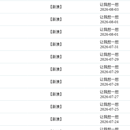
让我想一想
【新澳】
2026-08-03
让我想一想
【新澳】
2026-08-01
让我想一想
【新澳】
2026-08-01
让我想一想
【新澳】
2026-07-31
让我想一想
【新澳】
2026-07-29
让我想一想
【新澳】
2026-07-29
让我想一想
【新澳】
2026-07-28
让我想一想
【新澳】
2026-07-27
让我想一想
【新澳】
2026-07-25
让我想一想
【新澳】
2026-07-24
让我想一想