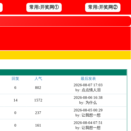
常用:开奖网①
常用:开奖网②
回复
人气
最后发表
2026-08-07 17:03
6
802
by: 点点情人泪
2026-08-06 16:38
14
1572
by: 为什么
2026-08-05 00:29
0
237
by: 让我想一想
2026-08-04 07:51
0
161
by: 让我想一想