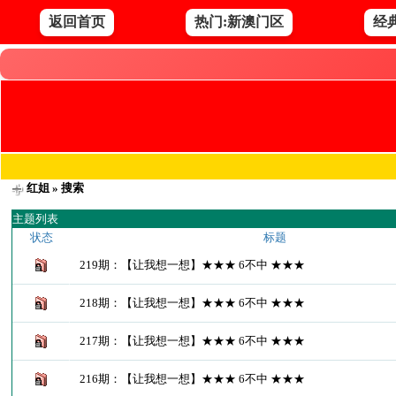
返回首页
热门:新澳门区
经
红姐
» 搜索
主题列表
状态
标题
219期：【让我想一想】★★★ 6不中 ★★★
218期：【让我想一想】★★★ 6不中 ★★★
217期：【让我想一想】★★★ 6不中 ★★★
216期：【让我想一想】★★★ 6不中 ★★★