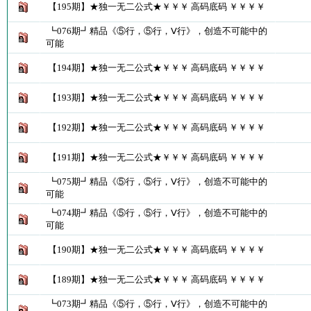
【195期】★独一无二公式★￥￥￥ 高码底码 ￥￥￥￥
┗076期┛精品《⑤行，⑤行，Ⅴ行》，创造不可能中的
可能
【194期】★独一无二公式★￥￥￥ 高码底码 ￥￥￥￥
【193期】★独一无二公式★￥￥￥ 高码底码 ￥￥￥￥
【192期】★独一无二公式★￥￥￥ 高码底码 ￥￥￥￥
【191期】★独一无二公式★￥￥￥ 高码底码 ￥￥￥￥
┗075期┛精品《⑤行，⑤行，Ⅴ行》，创造不可能中的
可能
┗074期┛精品《⑤行，⑤行，Ⅴ行》，创造不可能中的
可能
【190期】★独一无二公式★￥￥￥ 高码底码 ￥￥￥￥
【189期】★独一无二公式★￥￥￥ 高码底码 ￥￥￥￥
┗073期┛精品《⑤行，⑤行，Ⅴ行》，创造不可能中的