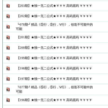
【203期】★独一无二公式★￥￥￥ 高码底码 ￥￥￥￥
【202期】★独一无二公式★￥￥￥ 高码底码 ￥￥￥￥
┗078期┛精品《⑤行，⑤行，Ⅴ行》，创造不可能中的
可能
【201期】★独一无二公式★￥￥￥ 高码底码 ￥￥￥￥
【200期】★独一无二公式★￥￥￥ 高码底码 ￥￥￥￥
【199期】★独一无二公式★￥￥￥ 高码底码 ￥￥￥￥
【198期】★独一无二公式★￥￥￥ 高码底码 ￥￥￥￥
【197期】★独一无二公式★￥￥￥ 高码底码 ￥￥￥￥
┗077期┛精品《⑤行，⑤行，Ⅴ行》，创造不可能中的
可能
【196期】★独一无二公式★￥￥￥ 高码底码 ￥￥￥￥