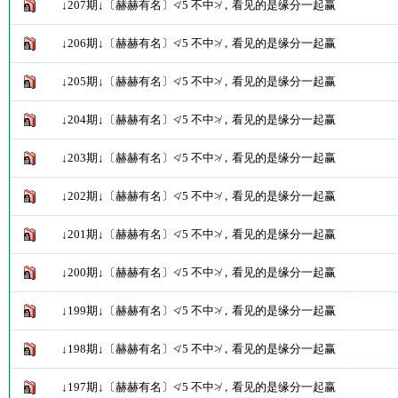
↓207期↓〔赫赫有名〕≮ 5 不中≯，看见的是缘分一起赢
↓206期↓〔赫赫有名〕≮ 5 不中≯，看见的是缘分一起赢
↓205期↓〔赫赫有名〕≮ 5 不中≯，看见的是缘分一起赢
↓204期↓〔赫赫有名〕≮ 5 不中≯，看见的是缘分一起赢
↓203期↓〔赫赫有名〕≮ 5 不中≯，看见的是缘分一起赢
↓202期↓〔赫赫有名〕≮ 5 不中≯，看见的是缘分一起赢
↓201期↓〔赫赫有名〕≮ 5 不中≯，看见的是缘分一起赢
↓200期↓〔赫赫有名〕≮ 5 不中≯，看见的是缘分一起赢
↓199期↓〔赫赫有名〕≮ 5 不中≯，看见的是缘分一起赢
↓198期↓〔赫赫有名〕≮ 5 不中≯，看见的是缘分一起赢
↓197期↓〔赫赫有名〕≮ 5 不中≯，看见的是缘分一起赢