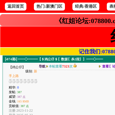
返回首页
热门:新澳门区
经典:香港区
表
《红姐论坛:078800
记住我们:078800.
╠074期╣━━◇━━━【＄鸡公仔＄〖数据〖杀2段〗〗━━◇━━
导航
本帖查看
7323
次
查看〖
【鸡公仔】
级别:
新
手上路
精华:
0
发帖:
387
威望:
387 点
金钱:
165 RMB
贡献值:
387 点
注册:2023-11-22