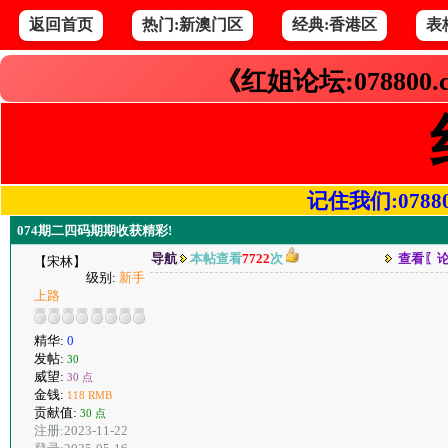
返回首页
热门:新澳门区
经典:香港区
表
《红姐论坛:078800
记住我们:078800.
074期二四码期期收获精彩!
导航
本帖查看
7722
次
查看〖
【宋林】
级别:
新手
上路
精华:
0
发帖:
30
威望:
30 点
金钱:
118 RMB
贡献值:
30 点
注册:2023-11-22