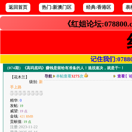
返回首页
热门:新澳门区
经典:香港区
表
《红姐论坛:078800
记住我们:078800.
（074期）《高码底码》赚钱是留给有准备的人！速战速决，就是干~！
导航
本帖查看
3275
次
查看〖
【花木兰】
级别:
新
手上路
精华:
0
发帖:
19
威望:
19 点
金钱:
421 RMB
贡献值:
19 点
注册:2023-11-22