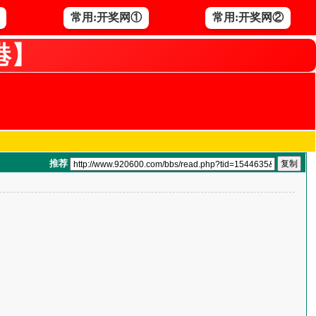
常用:开奖网①
常用:开奖网②
港】
推荐