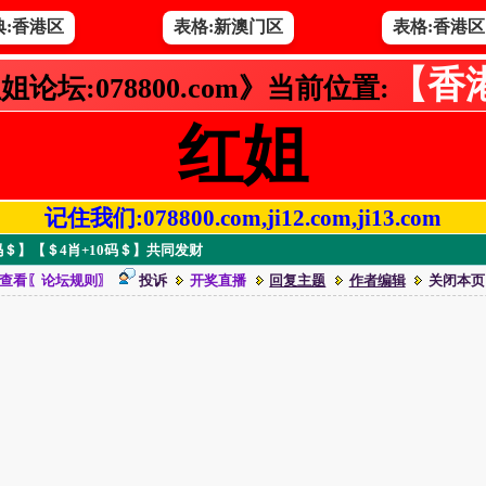
典:香港区
表格:新澳门区
表格:香港区
【香
姐论坛:078800.com》当前位置:
红姐
记住我们:078800.com,ji12.com,ji13.com
0码＄】【＄4肖+10码＄】共同发财
查看〖论坛规则〗
投诉
开奖直播
回复主题
作者编辑
关闭本页