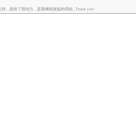
、是给了我动力、是我继续发贴的理由...Thank you!