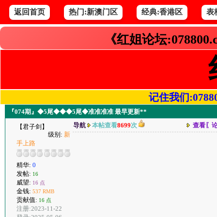
返回首页
热门:新澳门区
经典:香港区
表
《红姐论坛:078800
记住我们:078800.
『074期』◆5尾◆◆◆5尾◆准准准准 最早更新**
导航
本帖查看
8699
次
查看〖
【君子剑】
级别:
新
手上路
精华:
0
发帖:
16
威望:
16 点
金钱:
537 RMB
贡献值:
16 点
注册:2023-11-22