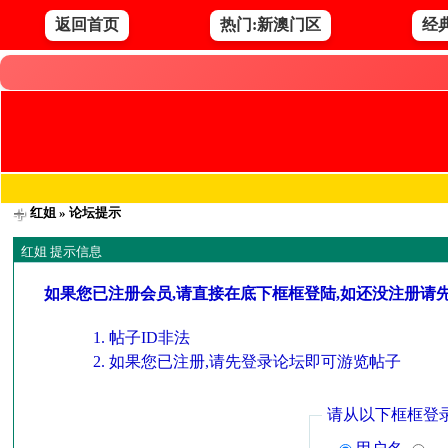
返回首页
热门:新澳门区
经
红姐
» 论坛提示
红姐 提示信息
如果您已注册会员,请直接在底下框框登陆,如还没注册请
帖子ID非法
如果您已注册,请先登录论坛即可游览帖子
请从以下框框登