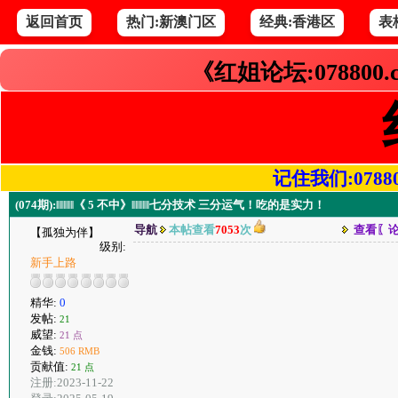
返回首页
热门:新澳门区
经典:香港区
表
《红姐论坛:078800
记住我们:078800.
(074期):‖‖‖‖‖《 5 不中》‖‖‖‖‖七分技术 三分运气！吃的是实力！
导航
本帖查看
7053
次
查看〖
【孤独为伴】
级别:
新手上路
精华:
0
发帖:
21
威望:
21 点
金钱:
506 RMB
贡献值:
21 点
注册:2023-11-22