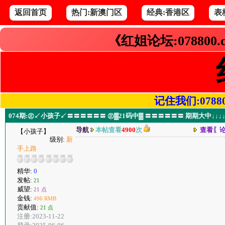
返回首页
热门:新澳门区
经典:香港区
表
《红姐论坛:078800
记住我们:078800.
074期:㊣↙小孩子↙〓〓〓〓〓〓 ㊣▓21码中▓ 〓〓〓〓〓〓 期期大中↓↓↓↓
导航
本帖查看
4900
次
查看〖
【小孩子】
级别:
新
手上路
精华:
0
发帖:
21
威望:
21 点
金钱:
496 RMB
贡献值:
21 点
注册:2023-11-22