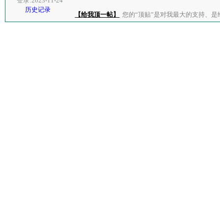
登录:2023-11-24
历史记录
【给我顶一帖】
您的“顶贴”是对我最大的支持、是给了我