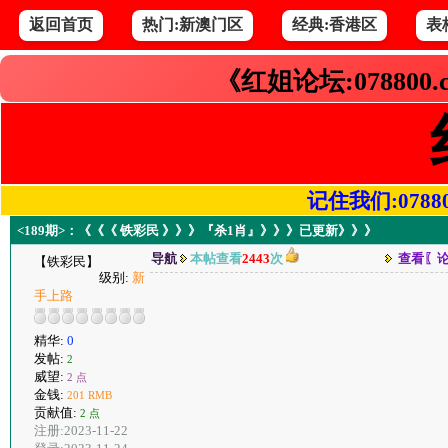
返回首页
热门:新澳门区
经典:香港区
表
《红姐论坛:078800
记住我们:078800.
<189期>：《《《 铁彩民 》》》『杀1肖』》》》已更新》》》
导航
本帖查看
2443
次
查看〖
【铁彩民】
级别:
新
手上路
精华:
0
发帖:
2
威望:
2 点
金钱:
201 RMB
贡献值:
2 点
注册:2023-11-22