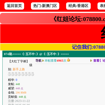
返回首页
热门:新澳门区
经典:香港区
表
《红姐论坛:078800
记住我们:078800.
074期.=====《↑五不中↑》@《↑五不中↑》=====
导航
本帖查看
4965
次
查看〖
【大红丁字裤】
级
别:
新手上路
精华:
0
发帖:
448
威望:
448 点
金钱:
296 RMB
贡献值:
448 点
注册:2023-11-22