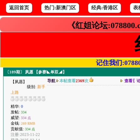
返回首页
热门:新澳门区
经典:香港区
表
《红姐论坛:078800
记住我们:078800.
〔189期〕 夙愿 【参赛◣单双◢】
导航
本帖查看
2369
次
查看〖
【夙愿】
级别:
新手
上路
精华:
0
发帖:
334
威望:
334 点
金钱:
269 RMB
贡献值:
334 点
注册:2023-11-22