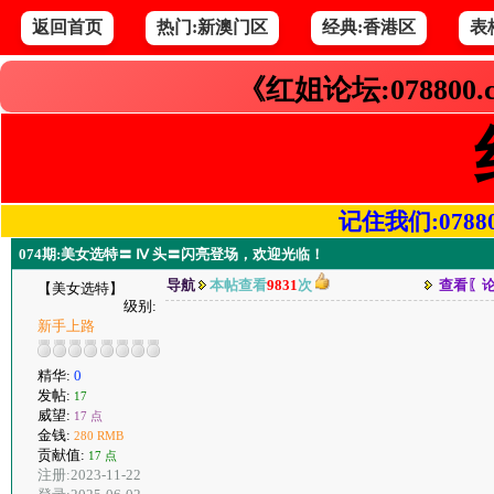
返回首页
热门:新澳门区
经典:香港区
表
《红姐论坛:078800
记住我们:078800.
074期:美女选特〓 Ⅳ 头〓闪亮登场，欢迎光临！
导航
本帖查看
9831
次
查看〖
【美女选特】
级别:
新手上路
精华:
0
发帖:
17
威望:
17 点
金钱:
280 RMB
贡献值:
17 点
注册:2023-11-22