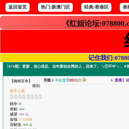
返回首页
热门:新澳门区
经典:香港区
表
《红姐论坛:078800
记住我们:078800.
〔074期〕更新，信心很足。当年轰动全网的人，回来了。↘⑦不中↘，￥
导航
本帖查看
8933
次
查看〖
【嗨呐百串】
级别:
新手上路
精华:
0
发帖:
464
威望:
464 点
金钱:
173 RMB
贡献值:
464 点