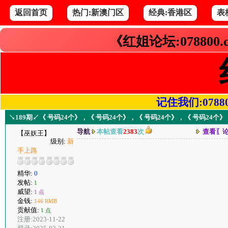
返回首页
热门:新澳门区
经典:香港区
表
《红姐论坛:078800
记住我们:078800.
↘189期↙《 号码24个》，《 号码24个》，《 号码24个》，《 号码24个》
导航
本帖查看
2383
次
查看〖
【巫妖王】
级别:
新
手上路
精华:
0
发帖:
1
威望:
1 点
金钱:
146 RMB
贡献值:
1 点
注册:2023-11-22