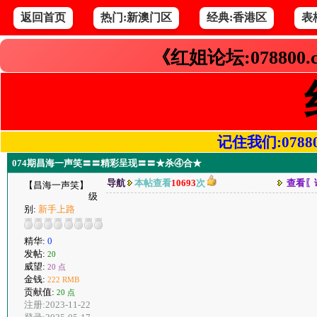
返回首页
热门:新澳门区
经典:香港区
表
《红姐论坛:078800
记住我们:078800.
074期昌海一声笑〓〓精彩呈现〓〓★杀④合★
导航
本帖查看
10693
次
查看〖
【昌海一声笑】
级
别:
新手上路
精华:
0
发帖:
20
威望:
20 点
金钱:
222 RMB
贡献值:
20 点
注册:2023-11-22