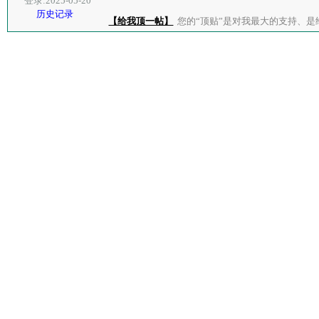
登录:2025-05-20
历史记录
【给我顶一帖】
您的“顶贴”是对我最大的支持、是给了我