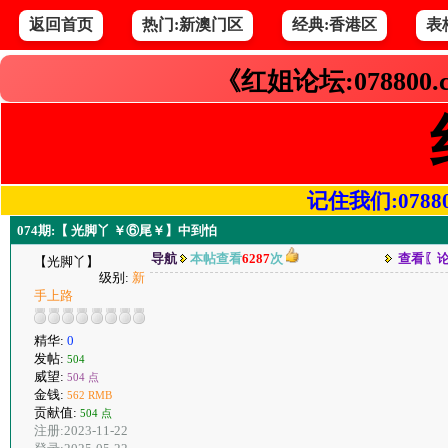
返回首页
热门:新澳门区
经典:香港区
表
《红姐论坛:078800
记住我们:078800.
074期:【 光脚丫 ￥⑥尾￥】中到怕
导航
本帖查看
6287
次
查看〖
【光脚丫】
级别:
新
手上路
精华:
0
发帖:
504
威望:
504 点
金钱:
562 RMB
贡献值:
504 点
注册:2023-11-22