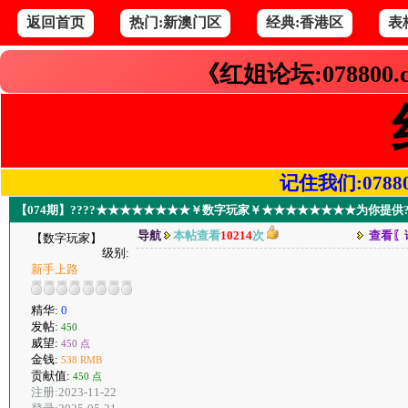
返回首页
热门:新澳门区
经典:香港区
表
《红姐论坛:078800
记住我们:078800.
【074期】????★★★★★★★★￥数字玩家￥★★★★★★★★为你提供??
导航
本帖查看
10214
次
查看〖
【数字玩家】
级别:
新手上路
精华:
0
发帖:
450
威望:
450 点
金钱:
538 RMB
贡献值:
450 点
注册:2023-11-22