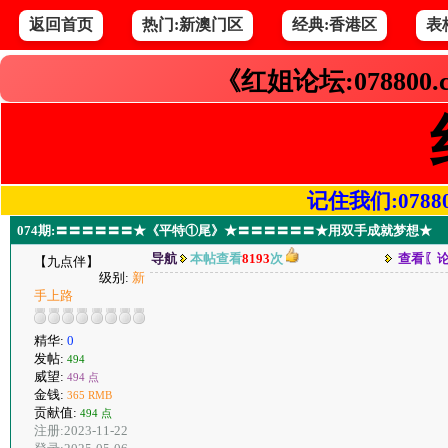
返回首页
热门:新澳门区
经典:香港区
表
《红姐论坛:078800
记住我们:078800.
074期:〓〓〓〓〓〓★《平特①尾》★〓〓〓〓〓〓★用双手成就梦想★
导航
本帖查看
8193
次
查看〖
【九点伴】
级别:
新
手上路
精华:
0
发帖:
494
威望:
494 点
金钱:
365 RMB
贡献值:
494 点
注册:2023-11-22