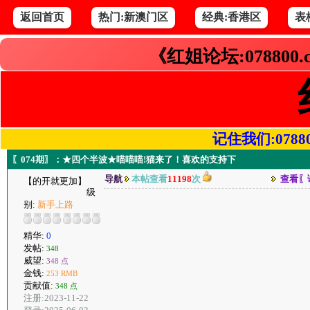
返回首页
热门:新澳门区
经典:香港区
表
《红姐论坛:078800
记住我们:078800.
〖074期〗：★四个半波★喵喵喵!猫来了！喜欢的支持下
导航
本帖查看
11198
次
查看〖
【的开就更加】
级
别:
新手上路
精华:
0
发帖:
348
威望:
348 点
金钱:
253 RMB
贡献值:
348 点
注册:2023-11-22