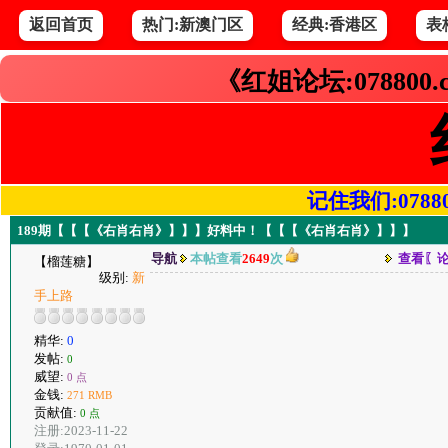
返回首页
热门:新澳门区
经典:香港区
表
《红姐论坛:078800
记住我们:078800.
189期【【【《右肖右肖》】】】好料中！【【【《右肖右肖》】】】
导航
本帖查看
2649
次
查看〖
【榴莲糖】
级别:
新
手上路
精华:
0
发帖:
0
威望:
0 点
金钱:
271 RMB
贡献值:
0 点
注册:2023-11-22