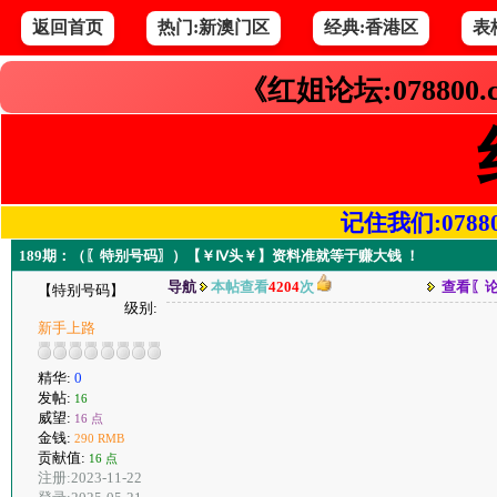
返回首页
热门:新澳门区
经典:香港区
表
《红姐论坛:078800
记住我们:078800.
189期：（〖特别号码〗）【￥Ⅳ头￥】资料准就等于赚大钱 ！
导航
本帖查看
4204
次
查看〖
【特别号码】
级别:
新手上路
精华:
0
发帖:
16
威望:
16 点
金钱:
290 RMB
贡献值:
16 点
注册:2023-11-22