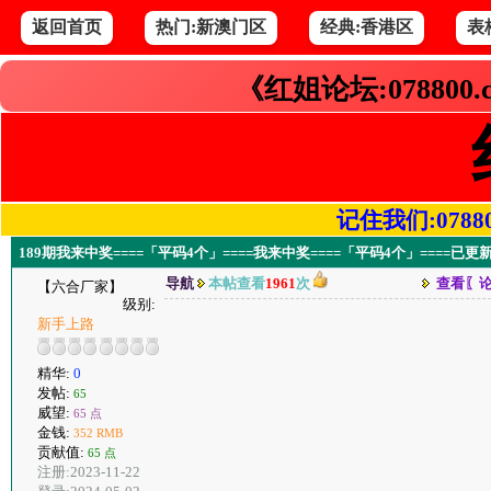
返回首页
热门:新澳门区
经典:香港区
表
《红姐论坛:078800
记住我们:078800.
189期我来中奖====「平码4个」====我来中奖====「平码4个」====已更
导航
本帖查看
1961
次
查看〖
【六合厂家】
级别:
新手上路
精华:
0
发帖:
65
威望:
65 点
金钱:
352 RMB
贡献值:
65 点
注册:2023-11-22