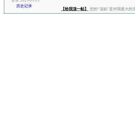
登录:2025-05-13
历史记录
【给我顶一帖】
您的“顶贴”是对我最大的支持