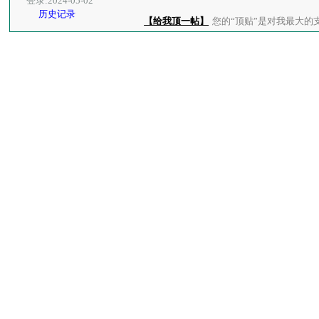
登录:2024-05-02
历史记录
【给我顶一帖】
您的“顶贴”是对我最大的支持