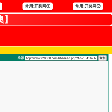
常用:开奖网①
常用:开奖网②
澳】
推荐