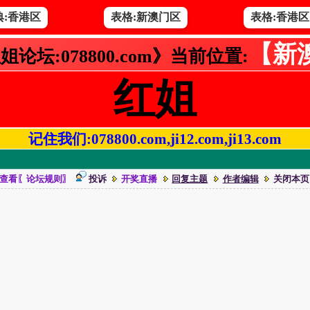
典:香港区
表格:新澳门区
表格:香港区
【新
姐论坛:078800.com》当前位置:
红姐
记住我们:078800.com,ji12.com,ji13.com
查看〖论坛规则〗
投诉
开奖直播
回复主题
作者编辑
关闭本页