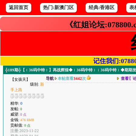
返回首页
热门:新澳门区
经典:香港区
表
《红姐论坛:078800
记住我们:078800.
╬189期╬【﹛36码中特﹜】再战辉煌◆﹛36码中特﹜﹛36码中特﹜◆期期发
导航
本帖查看
3442
次
查看〖
【女孩天】
级别:
新
手上路
精华:
0
发帖:
0
威望:
0 点
金钱:
476 RMB
贡献值:
0 点
注册:2023-11-22