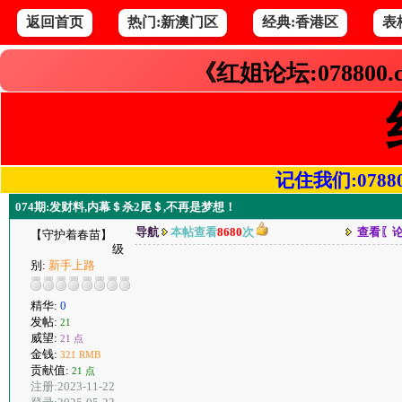
返回首页
热门:新澳门区
经典:香港区
表
《红姐论坛:078800
记住我们:078800.
074期:发财料,内幕＄杀2尾＄,不再是梦想！
导航
本帖查看
8680
次
查看〖
【守护着春苗】
级
别:
新手上路
精华:
0
发帖:
21
威望:
21 点
金钱:
321 RMB
贡献值:
21 点
注册:2023-11-22