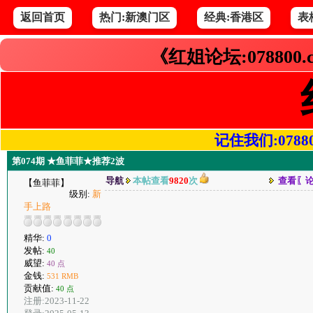
返回首页
热门:新澳门区
经典:香港区
表
《红姐论坛:078800
记住我们:078800.
第074期 ★鱼菲菲★推荐2波
导航
本帖查看
9820
次
查看〖
【鱼菲菲】
级别:
新
手上路
精华:
0
发帖:
40
威望:
40 点
金钱:
531 RMB
贡献值:
40 点
注册:2023-11-22