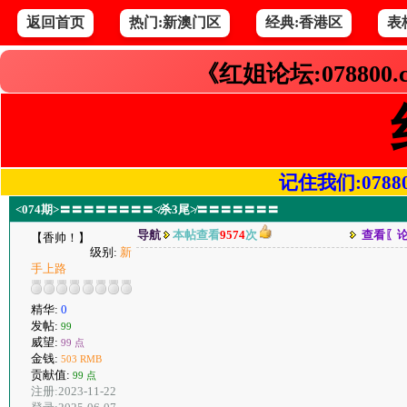
返回首页
热门:新澳门区
经典:香港区
表
《红姐论坛:078800
记住我们:078800.
<074期>〓〓〓〓〓〓〓〓≮杀3尾≯〓〓〓〓〓〓〓
导航
本帖查看
9574
次
查看〖
【香帅！】
级别:
新
手上路
精华:
0
发帖:
99
威望:
99 点
金钱:
503 RMB
贡献值:
99 点
注册:2023-11-22