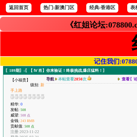
返回首页
热门:新澳门区
经典:香港区
表
《红姐论坛:078800
记住我们:078800.
〖189期〗:〖【 Ⅳ 肖】你来验证！终极挑战,爆庄猛料！〗
导航
本帖查看
2850
次
查看〖
【小福贵】
级别:
新
手上路
精华:
0
发帖:
508
威望:
508 点
金钱:
243 RMB
贡献值:
508 点
注册:2023-11-22