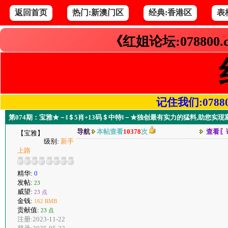
返回首页
热门:新澳门区
经典:香港区
表
《红姐论坛:078800
记住我们:078800.
第074期：宝雅★－‖＄5肖+13码＄中特‖－★独创最有实力的猛料,助您实
导航
本帖查看
10378
次
查看〖
【宝雅】
级别:
新手
上路
精华:
0
发帖:
23
威望:
23 点
金钱:
162 RMB
贡献值:
23 点
注册:2023-11-22