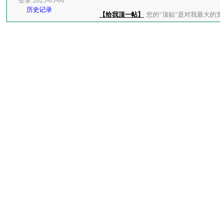
登录:2025-05-06
历史记录
【给我顶一帖】
您的“顶贴”是对我最大的支持