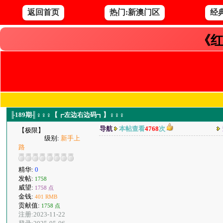
返回首页
热门:新澳门区
经
《红
╟189期╢♀♀♀【┏左边右边码┓】♀♀♀
导航
本帖查看
4768
次
【极限】
级别:
新手上
路
精华:
0
发帖:
1758
威望:
1758 点
金钱:
401 RMB
贡献值:
1758 点
注册:2023-11-22