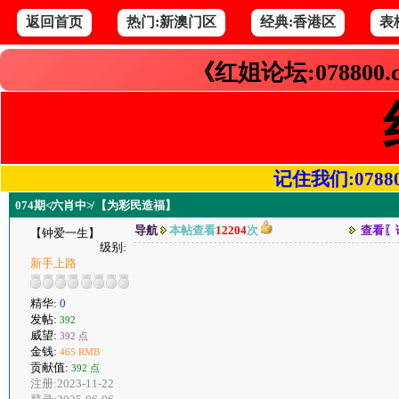
返回首页
热门:新澳门区
经典:香港区
表
《红姐论坛:078800
记住我们:078800.
074期≮六肖中≯ 【为彩民造福】
导航
本帖查看
12204
次
查看〖
【钟爱一生】
级别:
新手上路
精华:
0
发帖:
392
威望:
392 点
金钱:
465 RMB
贡献值:
392 点
注册:2023-11-22