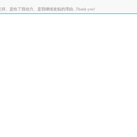
、是给了我动力、是我继续发贴的理由...Thank you!