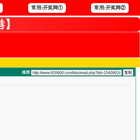
常用:开奖网①
常用:开奖网②
港】
推荐