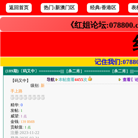
返回首页
热门:新澳门区
经典:香港区
表
《红姐论坛:078800
记住我们:078800.
{189期}〔码又中〕==========||||［杀二肖］============［杀二肖］||||===
导航
本帖查看
4455
次
查看〖
【码又中】
级别:
新
手上路
精华:
0
发帖:
1
威望:
1 点
金钱:
139 RMB
贡献值:
1 点
注册:2023-11-22