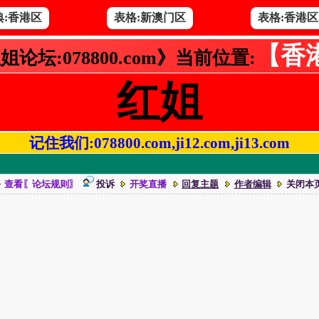
典:香港区
表格:新澳门区
表格:香港区
【香
姐论坛:078800.com》当前位置:
红姐
记住我们:078800.com,ji12.com,ji13.com
查看〖论坛规则〗
投诉
开奖直播
回复主题
作者编辑
关闭本