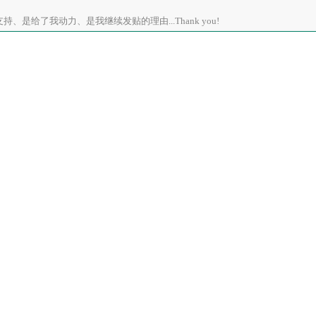
、是给了我动力、是我继续发贴的理由...Thank you!