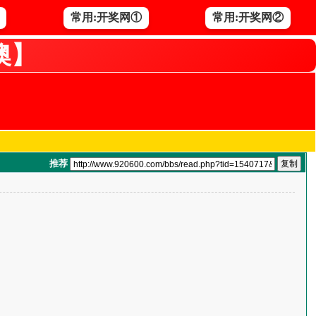
常用:开奖网①
常用:开奖网②
澳】
推荐