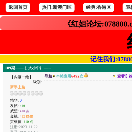
返回首页
热门:新澳门区
经典:香港区
表
《红姐论坛:078800
记住我们:078800.
189期--------〖大小中〗------
导航
本帖查看
6492
次
查看〖
【内幕一绝】
级别:
新手上路
精华:
0
发帖:
410
威望:
410 点
金钱:
412 RMB
贡献值:
410 点
注册:2023-11-22