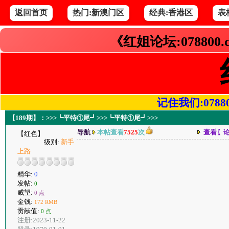
返回首页
热门:新澳门区
经典:香港区
表
《红姐论坛:078800
记住我们:078800.
【189期】：>>>┗平特①尾┛>>>┗平特①尾┛>>>
导航
本帖查看
7525
次
查看〖
【红色】
级别:
新手
上路
精华:
0
发帖:
0
威望:
0 点
金钱:
172 RMB
贡献值:
0 点
注册:2023-11-22