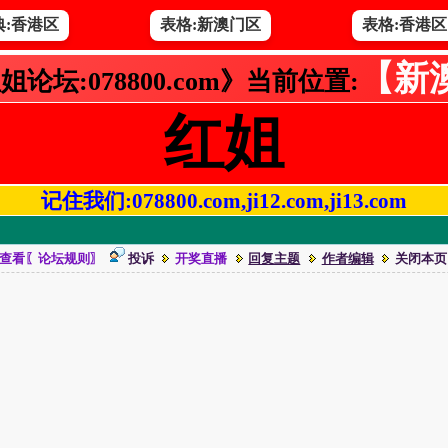
典:香港区
表格:新澳门区
表格:香港区
【新
姐论坛:078800.com》当前位置:
红姐
记住我们:078800.com,ji12.com,ji13.com
查看〖论坛规则〗
投诉
开奖直播
回复主题
作者编辑
关闭本页