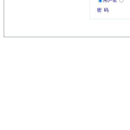
用户名
密 码