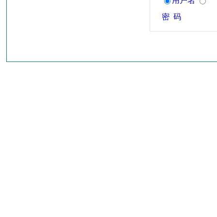
用户名
密 码