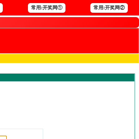
常用:开奖网①
常用:开奖网②