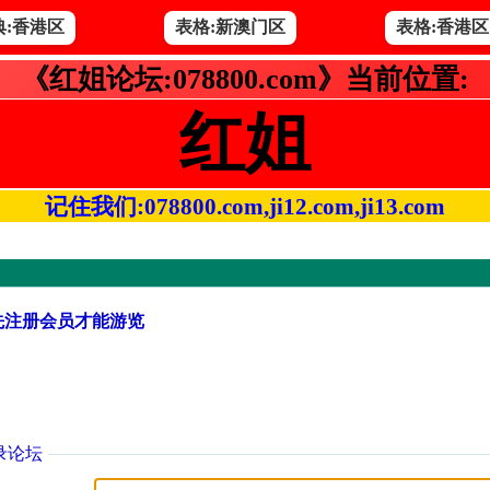
典:香港区
表格:新澳门区
表格:香港区
《红姐论坛:078800.com》当前位置:
红姐
记住我们:078800.com,ji12.com,ji13.com
先注册会员才能游览
录论坛