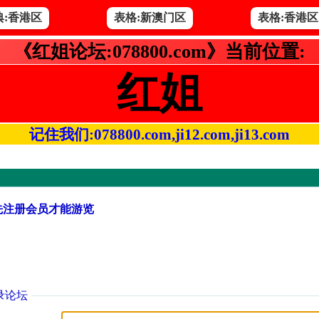
典:香港区
表格:新澳门区
表格:香港区
《红姐论坛:078800.com》当前位置:
红姐
记住我们:078800.com,ji12.com,ji13.com
先注册会员才能游览
录论坛