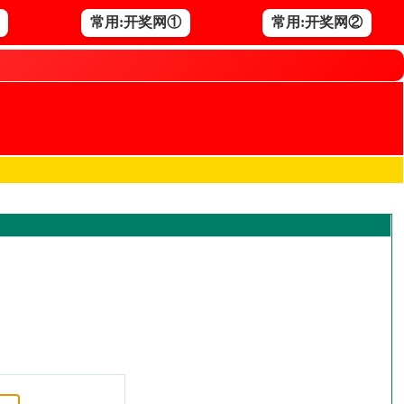
常用:开奖网①
常用:开奖网②