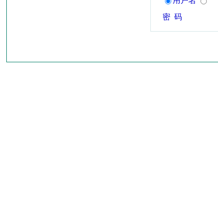
用户名
密 码