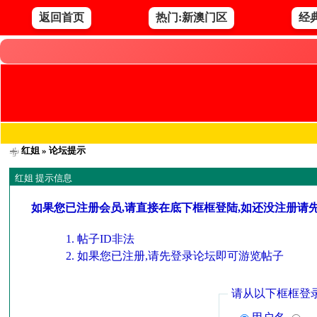
返回首页
热门:新澳门区
经
红姐
» 论坛提示
红姐 提示信息
如果您已注册会员,请直接在底下框框登陆,如还没注册请
帖子ID非法
如果您已注册,请先登录论坛即可游览帖子
请从以下框框登