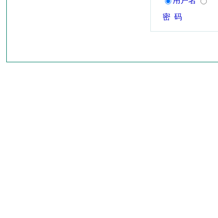
用户名
密 码