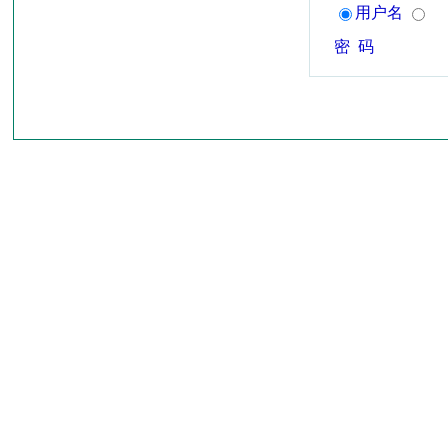
用户名
密 码