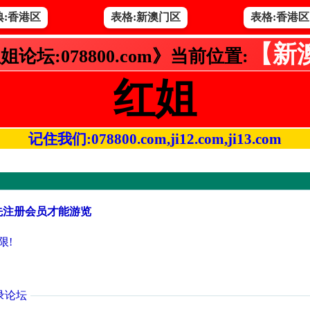
典:香港区
表格:新澳门区
表格:香港区
【新
姐论坛:078800.com》当前位置:
红姐
记住我们:078800.com,ji12.com,ji13.com
先注册会员才能游览
限!
录论坛