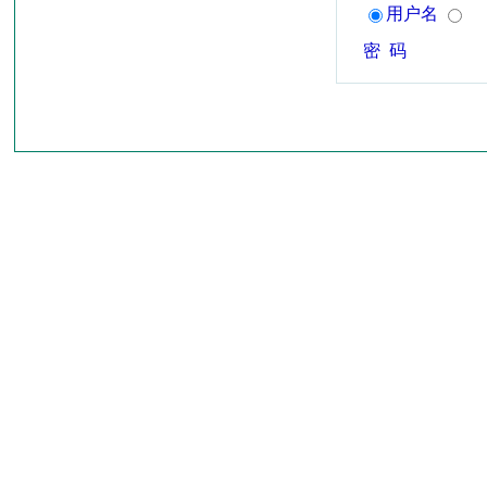
用户名
密 码